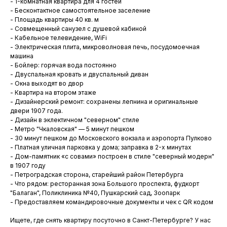
- 1-комнатная квартира для 4 гостей
- Бесконтактное самостоятельное заселение
- Площадь квартиры 40 кв. м
- Совмещенный санузел с душевой кабиной
- Кабельное телевидение, WiFi
- Электрическая плита, микроволновая печь, посудомоечная
машина
- Бойлер: горячая вода постоянно
- Двуспальная кровать и двуспальный диван
- Окна выходят во двор
- Квартира на втором этаже
- Дизайнерский ремонт: сохранены лепнина и оригинальные
двери 1907 года.
- Дизайн в эклектичном "северном" стиле
- Метро "Чкаловская" — 5 минут пешком
- 30 минут пешком до Московского вокзала и аэропорта Пулково
- Платная уличная парковка у дома; заправка в 2-х минутах
- Дом-памятник «с совами» построен в стиле "северный модерн"
в 1907 году
- Петроградская сторона, старейший район Петербурга
- Что рядом: ресторанная зона Большого проспекта, фудкорт
"Балаган", Поликлиника №40, Пушкарский сад, Зоопарк
- Предоставляем командировочные документы и чек с QR кодом
Ищете, где снять квартиру посуточно в Санкт-Петербурге? У нас