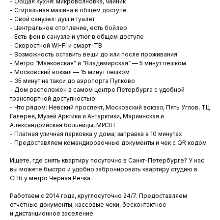
- Общая кухня: микроволновка, чайник
- Стиральная машина в общем доступе
- Свой санузел: душ и туалет
- Центральное отопление, есть бойлер
- Есть фен в санузле и утюг в общем доступе
- Скоростной WI-FI и смарт-ТВ
- Возможность оставить вещи до или после проживания
- Метро “Маяковская” и “Владимирская” — 5 минут пешком
- Московский вокзал — 15 минут пешком
- 35 минут на такси до аэропорта Пулково
- Дом расположен в самом центре Петербурга с удобной
транспортной доступностью
- Что рядом: Невский проспект, Московский вокзал, Пять Углов, ТЦ
Галерея, Музей Арктики и Антарктики, Мариинская и
Александрийская больницы, МИЭП
- Платная уличная парковка у дома; заправка в 10 минутах
- Предоставляем командировочные документы и чек с QR кодом
Ищете, где снять квартиру посуточно в Санкт-Петербурге? У нас
вы можете быстро и удобно забронировать квартиру студию в
СПб у метро Черная Речка.
Работаем с 2014 года, круглосуточно 24/7. Предоставляем
отчетные документы, кассовые чеки, бесконтактное
и дистанционное заселение.