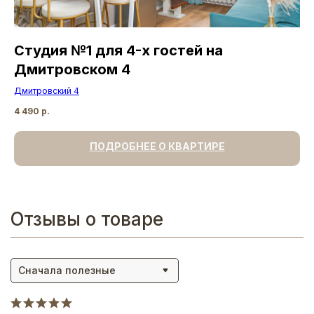
а
Студия №1 для 4-х гостей на
С
Дмитровском 4
Д
Дмитровский 4
Дм
4 490
р.
4 
ПОДРОБНЕЕ О КВАРТИРЕ
Отзывы о товаре
Сначала полезные